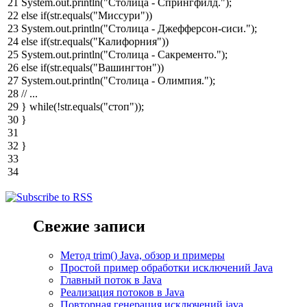
21
System
.
out
.
println
(
"Столица - Спрингфилд."
)
;
22
else
if
(
str
.
equals
(
"Миссури"
)
)
23
System
.
out
.
println
(
"Столица - Джефферсон-сиси."
)
;
24
else
if
(
str
.
equals
(
"Калифорния"
)
)
25
System
.
out
.
println
(
"Столица - Сакременто."
)
;
26
else
if
(
str
.
equals
(
"Вашингтон"
)
)
27
System
.
out
.
println
(
"Столица - Олимпия."
)
;
28
// ...
29
}
while
(
!
str
.
equals
(
"стоп"
)
)
;
30
}
31
32
}
33
34
Свежие записи
Метод trim() Java, обзор и примеры
Простой пример обработки исключений Java
Главный поток в Java
Реализация потоков в Java
Повторная генерация исключений java