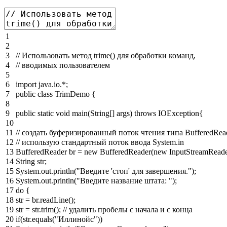
1
2
3
// Использовать метод trime() для обработки команд,
4
// вводимых пользователем
5
6
import
java
.
io
.
*
;
7
public
class
TrimDemo
{
8
9
public
static
void
main
(
String
[
]
args
)
throws
IOException
{
10
11
// создать буферизированный поток чтения типа BufferedRead
12
// использую стандартный поток ввода System.in
13
BufferedReader
br
=
new
BufferedReader
(
new
InputStreamRead
14
String
str
;
15
System
.
out
.
println
(
"Введите 'стоп' для завершения."
)
;
16
System
.
out
.
println
(
"Введите название штата: "
)
;
17
do
{
18
str
=
br
.
readLine
(
)
;
19
str
=
str
.
trim
(
)
;
// удалить пробелы с начала и с конца
20
if
(
str
.
equals
(
"Иллинойс"
)
)