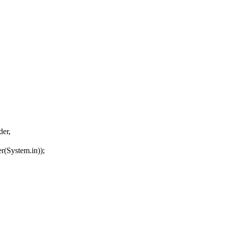
er,
er
(
System
.
in
)
)
;