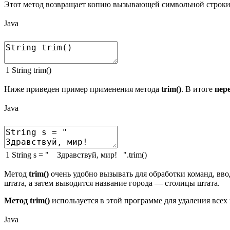
Этот метод возвращает копию вызывающей символьной строки,
Java
1
String
trim
(
)
Ниже приведен пример применения метода
trim()
. В итоге
пер
Java
1
String
s
=
" Здравствуй, мир! "
.
trim
(
)
Метод
trim()
очень удобно вызывать для обработки команд, вво
штата, а затем выводится название города — столицы штата.
Метод trim()
используется в этой программе для удаления всех
Java